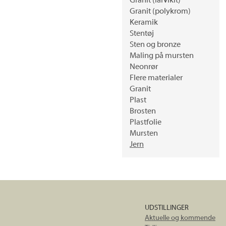
Granit (larvikit)
Granit (polykrom)
Keramik
Stentøj
Sten og bronze
Maling på mursten
Neonrør
Flere materialer
Granit
Plast
Brosten
Plastfolie
Mursten
Jern
UDSTILLINGER
Aktuelle og kommende