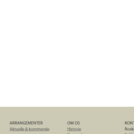
ARRANGEMENTER
OM OS
KON
Aktuelle & kommende
Historie
Rosk