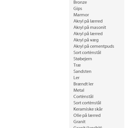
Bronze
Gips
Marmor
Akryl på lærred
Akryl på masonit
Akryl på lærred
Akryl på væg
Akryl på cementpuds
Sort corténstål
Støbejern
Træ
Sandsten
Ler
Brændt ler
Metal
Corténstål
Sort corténstål
Keramiske skår
Olie på lærred
Granit