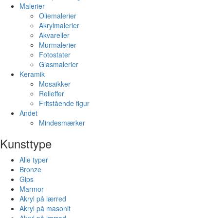
Malerier
Oliemalerier
Akrylmalerier
Akvareller
Murmalerier
Fotostater
Glasmalerier
Keramik
Mosaikker
Relieffer
Fritstående figur
Andet
Mindesmærker
Kunsttype
Alle typer
Bronze
Gips
Marmor
Akryl på lærred
Akryl på masonit
Akryl på lærred