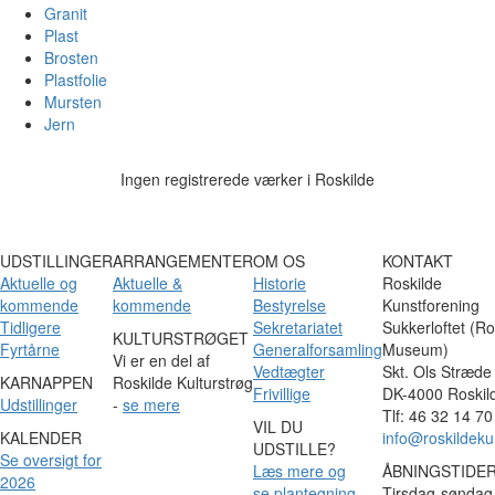
Granit
Plast
Brosten
Plastfolie
Mursten
Jern
Ingen registrerede værker i Roskilde
UDSTILLINGER
ARRANGEMENTER
OM OS
KONTAKT
Aktuelle og
Aktuelle &
Historie
Roskilde
kommende
kommende
Bestyrelse
Kunstforening
Tidligere
Sekretariatet
Sukkerloftet (Ro
KULTURSTRØGET
Fyrtårne
Generalforsamling
Museum)
Vi er en del af
Vedtægter
Skt. Ols Stræde
KARNAPPEN
Roskilde Kulturstrøg
Frivillige
DK-4000 Roskil
Udstillinger
-
se mere
Tlf: 46 32 14 70
VIL DU
KALENDER
info@roskildeku
UDSTILLE?
Se oversigt for
Læs mere og
ÅBNINGSTIDE
2026
se plantegning
Tirsdag-søndag 