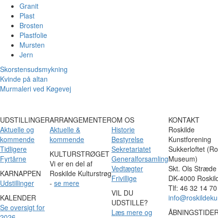
Granit
Plast
Brosten
Plastfolie
Mursten
Jern
Skorstensudsmykning
Kvinde på altan
Murmaleri ved Køgevej
UDSTILLINGER
ARRANGEMENTER
OM OS
KONTAKT
Aktuelle og
Aktuelle &
Historie
Roskilde
kommende
kommende
Bestyrelse
Kunstforening
Tidligere
Sekretariatet
Sukkerloftet (Ro
KULTURSTRØGET
Fyrtårne
Generalforsamling
Museum)
Vi er en del af
Vedtægter
Skt. Ols Stræde
KARNAPPEN
Roskilde Kulturstrøg
Frivillige
DK-4000 Roskil
Udstillinger
-
se mere
Tlf: 46 32 14 70
VIL DU
KALENDER
info@roskildeku
UDSTILLE?
Se oversigt for
Læs mere og
ÅBNINGSTIDE
2026