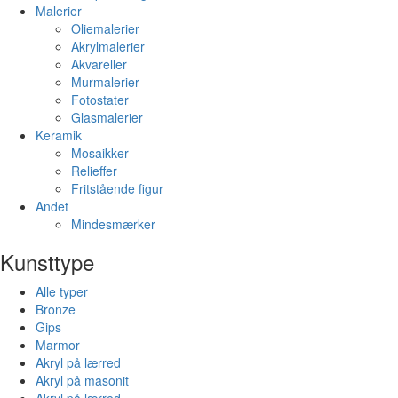
Malerier
Oliemalerier
Akrylmalerier
Akvareller
Murmalerier
Fotostater
Glasmalerier
Keramik
Mosaikker
Relieffer
Fritstående figur
Andet
Mindesmærker
Kunsttype
Alle typer
Bronze
Gips
Marmor
Akryl på lærred
Akryl på masonit
Akryl på lærred