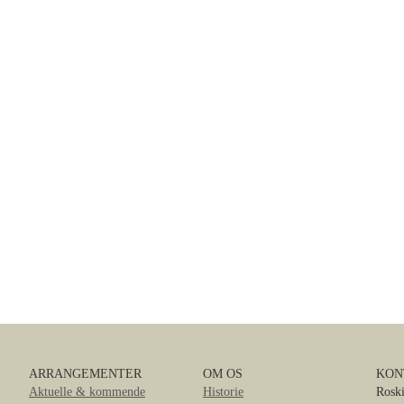
ARRANGEMENTER
OM OS
KON
Aktuelle & kommende
Historie
Roski