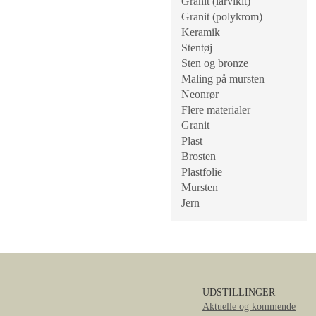
Granit (larvikit)
Granit (polykrom)
Keramik
Stentøj
Sten og bronze
Maling på mursten
Neonrør
Flere materialer
Granit
Plast
Brosten
Plastfolie
Mursten
Jern
UDSTILLINGER
Aktuelle og kommende