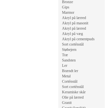
Bronze
Gips
Marmor
Akryl på lærred
Akryl på masonit
Akryl på lærred
Akryl på væg
Akryl på cementpuds
Sort corténstål
Støbejern
Træ
Sandsten
Ler
Brændt ler
Metal
Corténstål
Sort corténstål
Keramiske skår
Olie på lærred
Granit
Granit (larvikit)