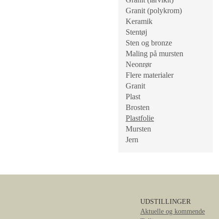
Granit (polykrom)
Keramik
Stentøj
Sten og bronze
Maling på mursten
Neonrør
Flere materialer
Granit
Plast
Brosten
Plastfolie
Mursten
Jern
UDSTILLINGER
Aktuelle og kommende