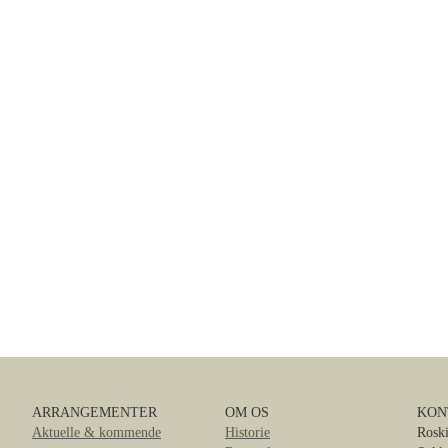
ARRANGEMENTER
OM OS
KON
Aktuelle & kommende
Historie
Roski