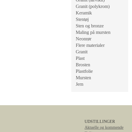
Granit (polykrom)
Keramik
Stentøj
Sten og bronze
Maling på mursten
Neonrør
Flere materialer
Granit
Plast
Brosten
Plastfolie
Mursten
Jern
UDSTILLINGER
Aktuelle og kommende