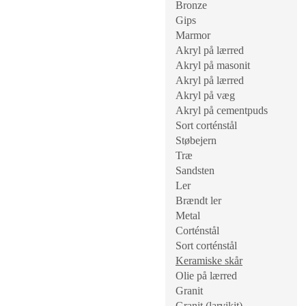
Bronze
Gips
Marmor
Akryl på lærred
Akryl på masonit
Akryl på lærred
Akryl på væg
Akryl på cementpuds
Sort corténstål
Støbejern
Træ
Sandsten
Ler
Brændt ler
Metal
Corténstål
Sort corténstål
Keramiske skår
Olie på lærred
Granit
Granit (larvikit)