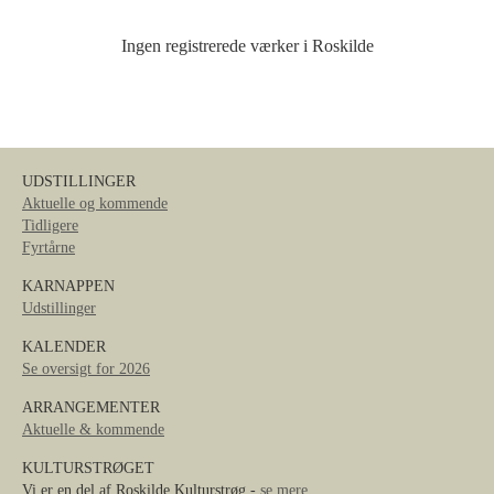
Ingen registrerede værker i Roskilde
UDSTILLINGER
Aktuelle og kommende
Tidligere
Fyrtårne
KARNAPPEN
Udstillinger
KALENDER
Se oversigt for 2026
ARRANGEMENTER
Aktuelle & kommende
KULTURSTRØGET
Vi er en del af Roskilde Kulturstrøg -
se mere