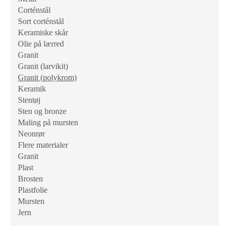
Corténstål
Sort corténstål
Keramiske skår
Olie på lærred
Granit
Granit (larvikit)
Granit (polykrom)
Keramik
Stentøj
Sten og bronze
Maling på mursten
Neonrør
Flere materialer
Granit
Plast
Brosten
Plastfolie
Mursten
Jern