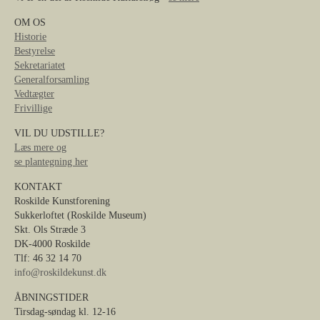
OM OS
Historie
Bestyrelse
Sekretariatet
Generalforsamling
Vedtægter
Frivillige
VIL DU UDSTILLE?
Læs mere og
se plantegning her
KONTAKT
Roskilde Kunstforening
Sukkerloftet (Roskilde Museum)
Skt. Ols Stræde 3
DK-4000 Roskilde
Tlf: 46 32 14 70
info@roskildekunst.dk
ÅBNINGSTIDER
Tirsdag-søndag kl. 12-16