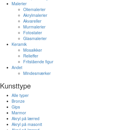
Malerier
Oliemalerier
Akrylmalerier
Akvareller
Murmalerier
Fotostater
Glasmalerier
Keramik
Mosaikker
Relieffer
Fritstående figur
Andet
Mindesmærker
Kunsttype
Alle typer
Bronze
Gips
Marmor
Akryl på lærred
Akryl på masonit
Akryl på lærred