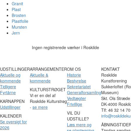
Granit
Plast
Brosten
Plastfolie
Mursten
Jern
Ingen registrerede værker i Roskilde
UDSTILLINGER
ARRANGEMENTER
OM OS
KONTAKT
Aktuelle og
Aktuelle &
Historie
Roskilde
kommende
kommende
Bestyrelse
Kunstforening
Tidligere
Sekretariatet
Sukkerloftet (Ro
KULTURSTRØGET
Fyrtårne
Generalforsamling
Museum)
Vi er en del af
Vedtægter
Skt. Ols Stræde
KARNAPPEN
Roskilde Kulturstrøg
Frivillige
DK-4000 Roskil
Udstillinger
-
se mere
Tlf: 46 32 14 70
VIL DU
KALENDER
info@roskildeku
UDSTILLE?
Se oversigt for
Læs mere og
ÅBNINGSTIDE
2026
se plantegning
Tirsdag-søndag 