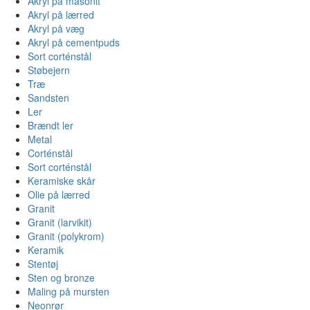
Akryl på masonit
Akryl på lærred
Akryl på væg
Akryl på cementpuds
Sort corténstål
Støbejern
Træ
Sandsten
Ler
Brændt ler
Metal
Corténstål
Sort corténstål
Keramiske skår
Olie på lærred
Granit
Granit (larvikit)
Granit (polykrom)
Keramik
Stentøj
Sten og bronze
Maling på mursten
Neonrør