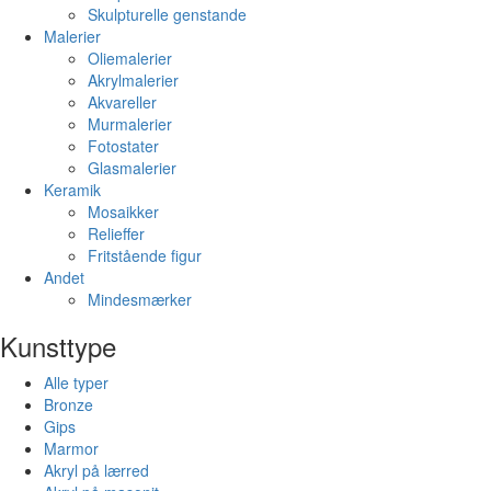
Skulpturelle genstande
Malerier
Oliemalerier
Akrylmalerier
Akvareller
Murmalerier
Fotostater
Glasmalerier
Keramik
Mosaikker
Relieffer
Fritstående figur
Andet
Mindesmærker
Kunsttype
Alle typer
Bronze
Gips
Marmor
Akryl på lærred