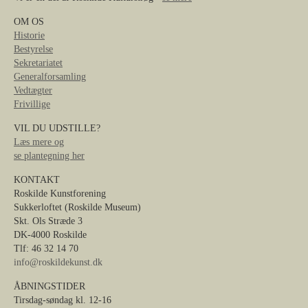
OM OS
Historie
Bestyrelse
Sekretariatet
Generalforsamling
Vedtægter
Frivillige
VIL DU UDSTILLE?
Læs mere og
se plantegning her
KONTAKT
Roskilde Kunstforening
Sukkerloftet (Roskilde Museum)
Skt. Ols Stræde 3
DK-4000 Roskilde
Tlf: 46 32 14 70
info@roskildekunst.dk
ÅBNINGSTIDER
Tirsdag-søndag kl. 12-16