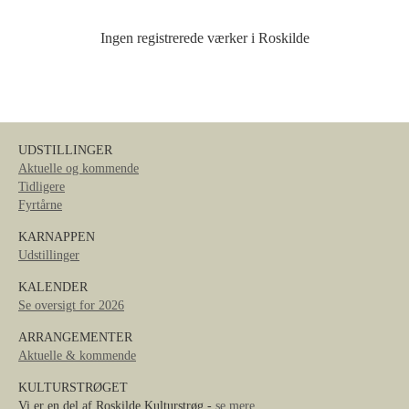
Ingen registrerede værker i Roskilde
UDSTILLINGER
Aktuelle og kommende
Tidligere
Fyrtårne
KARNAPPEN
Udstillinger
KALENDER
Se oversigt for 2026
ARRANGEMENTER
Aktuelle & kommende
KULTURSTRØGET
Vi er en del af Roskilde Kulturstrøg -
se mere