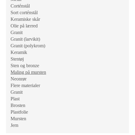
Corténstål
Sort corténstål
Keramiske skår
Olie på lærred
Granit
Granit (larvikit)
Granit (polykrom)
Keramik
Stentøj
Sten og bronze
Maling på mursten
Neonrør
Flere materialer
Granit
Plast
Brosten
Plastfolie
Mursten
Jern