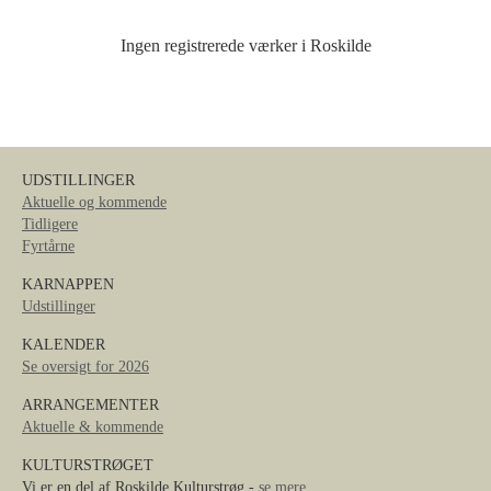
Ingen registrerede værker i Roskilde
UDSTILLINGER
Aktuelle og kommende
Tidligere
Fyrtårne
KARNAPPEN
Udstillinger
KALENDER
Se oversigt for 2026
ARRANGEMENTER
Aktuelle & kommende
KULTURSTRØGET
Vi er en del af Roskilde Kulturstrøg -
se mere