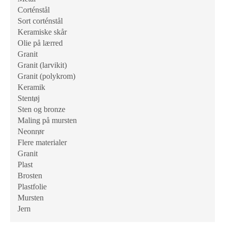
Corténstål
Sort corténstål
Keramiske skår
Olie på lærred
Granit
Granit (larvikit)
Granit (polykrom)
Keramik
Stentøj
Sten og bronze
Maling på mursten
Neonrør
Flere materialer
Granit
Plast
Brosten
Plastfolie
Mursten
Jern