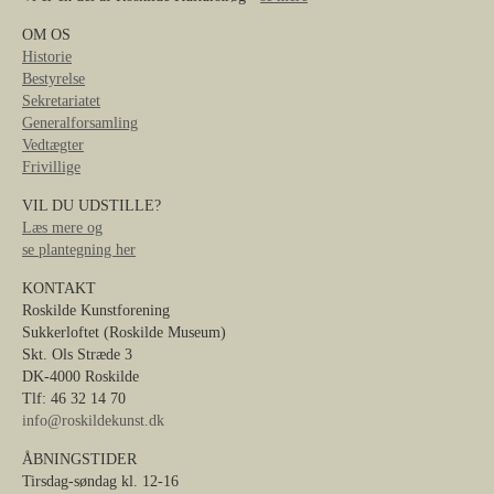
OM OS
Historie
Bestyrelse
Sekretariatet
Generalforsamling
Vedtægter
Frivillige
VIL DU UDSTILLE?
Læs mere og
se plantegning her
KONTAKT
Roskilde Kunstforening
Sukkerloftet (Roskilde Museum)
Skt. Ols Stræde 3
DK-4000 Roskilde
Tlf: 46 32 14 70
info@roskildekunst.dk
ÅBNINGSTIDER
Tirsdag-søndag kl. 12-16