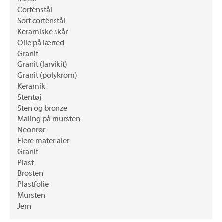
Corténstål
Sort corténstål
Keramiske skår
Olie på lærred
Granit
Granit (larvikit)
Granit (polykrom)
Keramik
Stentøj
Sten og bronze
Maling på mursten
Neonrør
Flere materialer
Granit
Plast
Brosten
Plastfolie
Mursten
Jern