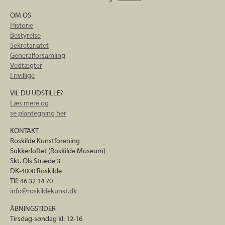
OM OS
Historie
Bestyrelse
Sekretariatet
Generalforsamling
Vedtægter
Frivillige
VIL DU UDSTILLE?
Læs mere og
se plantegning her
KONTAKT
Roskilde Kunstforening
Sukkerloftet (Roskilde Museum)
Skt. Ols Stræde 3
DK-4000 Roskilde
Tlf: 46 32 14 70
info@roskildekunst.dk
ÅBNINGSTIDER
Tirsdag-søndag kl. 12-16