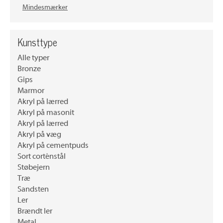
Mindesmærker
Kunsttype
Alle typer
Bronze
Gips
Marmor
Akryl på lærred
Akryl på masonit
Akryl på lærred
Akryl på væg
Akryl på cementpuds
Sort corténstål
Støbejern
Træ
Sandsten
Ler
Brændt ler
Metal