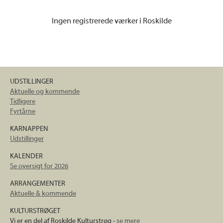
Ingen registrerede værker i Roskilde
UDSTILLINGER
Aktuelle og kommende
Tidligere
Fyrtårne
KARNAPPEN
Udstillinger
KALENDER
Se oversigt for 2026
ARRANGEMENTER
Aktuelle & kommende
KULTURSTRØGET
Vi er en del af Roskilde Kulturstrøg -
se mere