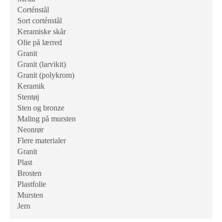
Corténstål
Sort corténstål
Keramiske skår
Olie på lærred
Granit
Granit (larvikit)
Granit (polykrom)
Keramik
Stentøj
Sten og bronze
Maling på mursten
Neonrør
Flere materialer
Granit
Plast
Brosten
Plastfolie
Mursten
Jern