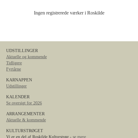
Ingen registrerede værker i Roskilde
UDSTILLINGER
Aktuelle og kommende
Tidligere
Fyrtårne
KARNAPPEN
Udstillinger
KALENDER
Se oversigt for 2026
ARRANGEMENTER
Aktuelle & kommende
KULTURSTRØGET
Vi er en del af Roskilde Kulturstrøg -
se mere