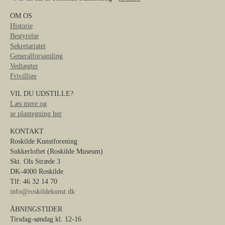
OM OS
Historie
Bestyrelse
Sekretariatet
Generalforsamling
Vedtægter
Frivillige
VIL DU UDSTILLE?
Læs mere og
se plantegning her
KONTAKT
Roskilde Kunstforening
Sukkerloftet (Roskilde Museum)
Skt. Ols Stræde 3
DK-4000 Roskilde
Tlf: 46 32 14 70
info@roskildekunst.dk
ÅBNINGSTIDER
Tirsdag-søndag kl. 12-16