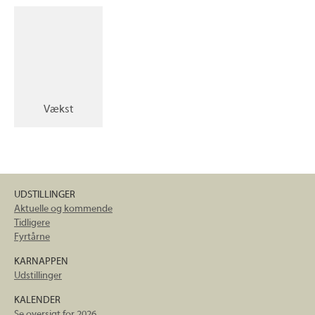
Vækst
UDSTILLINGER
Aktuelle og kommende
Tidligere
Fyrtårne
KARNAPPEN
Udstillinger
KALENDER
Se oversigt for 2026