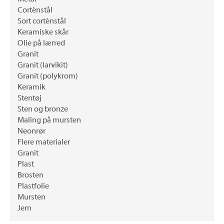
Corténstål
Sort corténstål
Keramiske skår
Olie på lærred
Granit
Granit (larvikit)
Granit (polykrom)
Keramik
Stentøj
Sten og bronze
Maling på mursten
Neonrør
Flere materialer
Granit
Plast
Brosten
Plastfolie
Mursten
Jern