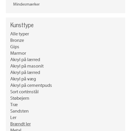
Mindesmærker
Kunsttype
Alle typer
Bronze
Gips
Marmor
Akryl på lærred
Akryl på masonit
Akryl på lærred
Akryl på væg
Akryl på cementpuds
Sort corténstål
Støbejern
Træ
Sandsten
Ler
Brændt ler
Metal