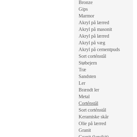
Bronze
Gips
Marmor
Akryl på lærred
Akryl på masonit
Akryl på lærred
Akryl på væg
Akryl på cementpuds
Sort corténstål
Støbejern
Træ
Sandsten
Ler
Brændt ler
Metal
Corténstål
Sort corténstål
Keramiske skår
Olie på lærred
Granit
Granit (larvikit)