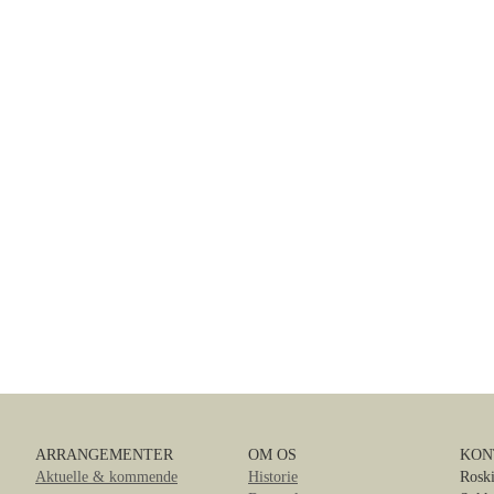
ARRANGEMENTER
OM OS
KON
Aktuelle & kommende
Historie
Roski