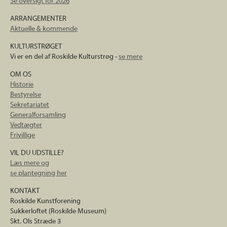
Se oversigt for 2026
ARRANGEMENTER
Aktuelle & kommende
KULTURSTRØGET
Vi er en del af Roskilde Kulturstrøg -
se mere
OM OS
Historie
Bestyrelse
Sekretariatet
Generalforsamling
Vedtægter
Frivillige
VIL DU UDSTILLE?
Læs mere og
se plantegning her
KONTAKT
Roskilde Kunstforening
Sukkerloftet (Roskilde Museum)
Skt. Ols Stræde 3