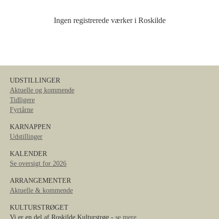
Ingen registrerede værker i Roskilde
UDSTILLINGER
Aktuelle og kommende
Tidligere
Fyrtårne
KARNAPPEN
Udstillinger
KALENDER
Se oversigt for 2026
ARRANGEMENTER
Aktuelle & kommende
KULTURSTRØGET
Vi er en del af Roskilde Kulturstrøg -
se mere