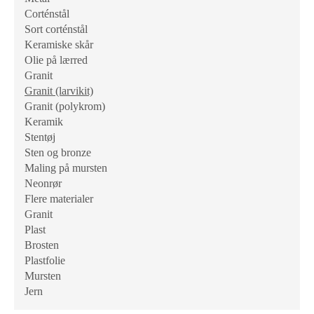
Corténstål
Sort corténstål
Keramiske skår
Olie på lærred
Granit
Granit (larvikit)
Granit (polykrom)
Keramik
Stentøj
Sten og bronze
Maling på mursten
Neonrør
Flere materialer
Granit
Plast
Brosten
Plastfolie
Mursten
Jern