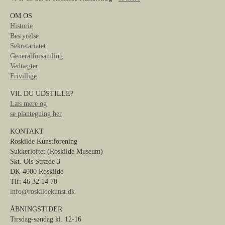
OM OS
Historie
Bestyrelse
Sekretariatet
Generalforsamling
Vedtægter
Frivillige
VIL DU UDSTILLE?
Læs mere og
se plantegning her
KONTAKT
Roskilde Kunstforening
Sukkerloftet (Roskilde Museum)
Skt. Ols Stræde 3
DK-4000 Roskilde
Tlf: 46 32 14 70
info@roskildekunst.dk
ÅBNINGSTIDER
Tirsdag-søndag kl. 12-16