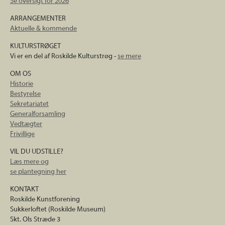
Se oversigt for 2026
ARRANGEMENTER
Aktuelle & kommende
KULTURSTRØGET
Vi er en del af Roskilde Kulturstrøg -
se mere
OM OS
Historie
Bestyrelse
Sekretariatet
Generalforsamling
Vedtægter
Frivillige
VIL DU UDSTILLE?
Læs mere og
se plantegning her
KONTAKT
Roskilde Kunstforening
Sukkerloftet (Roskilde Museum)
Skt. Ols Stræde 3