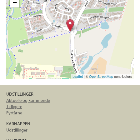
−
Leaflet
| ©
OpenStreetMap
contributors
UDSTILLINGER
Aktuelle og kommende
Tidligere
Fyrtårne
KARNAPPEN
Udstillinger