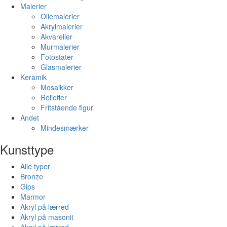
Malerier
Oliemalerier
Akrylmalerier
Akvareller
Murmalerier
Fotostater
Glasmalerier
Keramik
Mosaikker
Relieffer
Fritstående figur
Andet
Mindesmærker
Kunsttype
Alle typer
Bronze
Gips
Marmor
Akryl på lærred
Akryl på masonit
Akryl på lærred