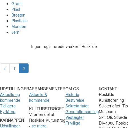
Granit
Plast
Brosten
Plastfolie
Mursten
Jern
Ingen registrerede værker i Roskilde
<
1
2
UDSTILLINGER
ARRANGEMENTER
OM OS
KONTAKT
Aktuelle og
Aktuelle &
Historie
Roskilde
kommende
kommende
Bestyrelse
Kunstforening
Tidligere
Sekretariatet
Sukkerloftet (Ro
KULTURSTRØGET
Fyrtårne
Generalforsamling
Museum)
Vi er en del af
Vedtægter
Skt. Ols Stræde
KARNAPPEN
Roskilde Kulturstrøg
Frivillige
DK-4000 Roskil
Udstillinger
-
se mere