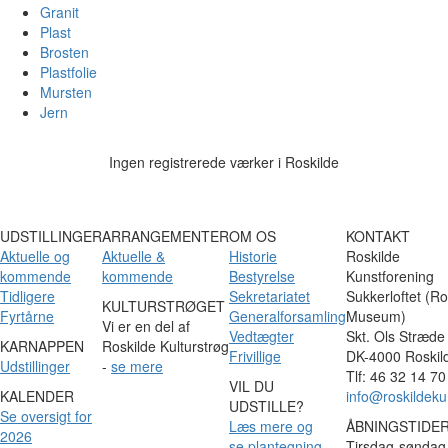
Granit
Plast
Brosten
Plastfolie
Mursten
Jern
Ingen registrerede værker i Roskilde
UDSTILLINGER
ARRANGEMENTER
OM OS
KONTAKT
Aktuelle og
Aktuelle &
Historie
Roskilde
kommende
kommende
Bestyrelse
Kunstforening
Tidligere
Sekretariatet
Sukkerloftet (Ro
KULTURSTRØGET
Fyrtårne
Generalforsamling
Museum)
Vi er en del af
Vedtægter
Skt. Ols Stræde
KARNAPPEN
Roskilde Kulturstrøg
Frivillige
DK-4000 Roskil
Udstillinger
-
se mere
Tlf: 46 32 14 70
VIL DU
KALENDER
info@roskildeku
UDSTILLE?
Se oversigt for
Læs mere og
ÅBNINGSTIDE
2026
se plantegning
Tirsdag-søndag 