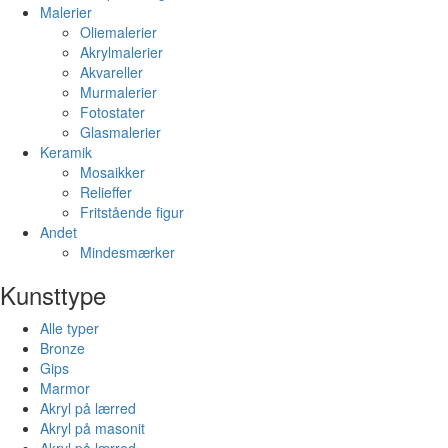
Malerier
Oliemalerier
Akrylmalerier
Akvareller
Murmalerier
Fotostater
Glasmalerier
Keramik
Mosaikker
Relieffer
Fritstående figur
Andet
Mindesmærker
Kunsttype
Alle typer
Bronze
Gips
Marmor
Akryl på lærred
Akryl på masonit
Akryl på lærred