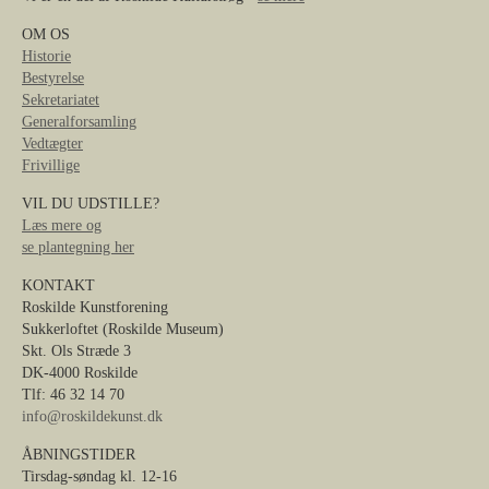
OM OS
Historie
Bestyrelse
Sekretariatet
Generalforsamling
Vedtægter
Frivillige
VIL DU UDSTILLE?
Læs mere og
se plantegning her
KONTAKT
Roskilde Kunstforening
Sukkerloftet (Roskilde Museum)
Skt. Ols Stræde 3
DK-4000 Roskilde
Tlf: 46 32 14 70
info@roskildekunst.dk
ÅBNINGSTIDER
Tirsdag-søndag kl. 12-16