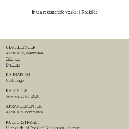
Ingen registrerede værker i Roskilde
UDSTILLINGER
Aktuelle og kommende
Tidligere
Fyrtårne
KARNAPPEN
Udstillinger
KALENDER
Se oversigt for 2026
ARRANGEMENTER
Aktuelle & kommende
KULTURSTRØGET
Vi er en del af Roskilde Kulturstrøg -
se mere