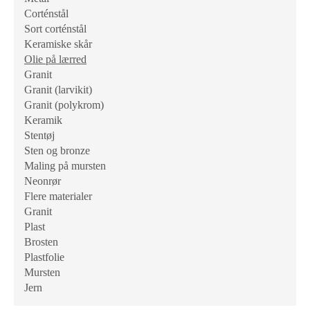
Corténstål
Sort corténstål
Keramiske skår
Olie på lærred
Granit
Granit (larvikit)
Granit (polykrom)
Keramik
Stentøj
Sten og bronze
Maling på mursten
Neonrør
Flere materialer
Granit
Plast
Brosten
Plastfolie
Mursten
Jern