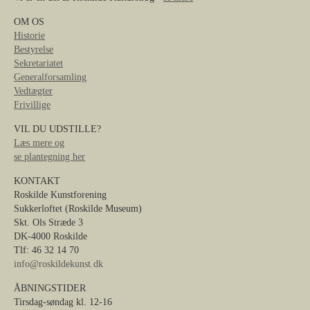
OM OS
Historie
Bestyrelse
Sekretariatet
Generalforsamling
Vedtægter
Frivillige
VIL DU UDSTILLE?
Læs mere og
se plantegning her
KONTAKT
Roskilde Kunstforening
Sukkerloftet (Roskilde Museum)
Skt. Ols Stræde 3
DK-4000 Roskilde
Tlf: 46 32 14 70
info@roskildekunst.dk
ÅBNINGSTIDER
Tirsdag-søndag kl. 12-16