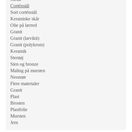
Corténstål
Sort corténstål
Keramiske skår
Olie på lærred
Granit
Granit (larvikit)
Granit (polykrom)
Keramik
Stentøj
Sten og bronze
Maling på mursten
Neonrør
Flere materialer
Granit
Plast
Brosten
Plastfolie
Mursten
Jern