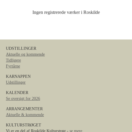
Ingen registrerede værker i Roskilde
UDSTILLINGER
Aktuelle og kommende
Tidligere
Fyrtårne
KARNAPPEN
Udstillinger
KALENDER
Se oversigt for 2026
ARRANGEMENTER
Aktuelle & kommende
KULTURSTRØGET
Vi er en del af Roskilde Kulturstrøg -
se mere