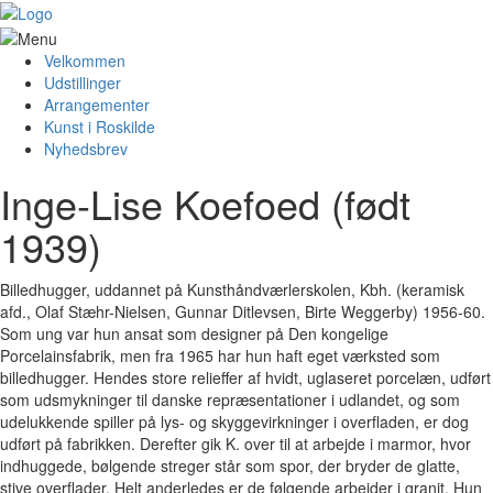
Velkommen
Udstillinger
Arrangementer
Kunst i Roskilde
Nyhedsbrev
Inge-Lise Koefoed (født
1939)
Billedhugger, uddannet på Kunsthåndværlerskolen, Kbh. (keramisk
afd., Olaf Stæhr-Nielsen, Gunnar Ditlevsen, Birte Weggerby) 1956-60.
Som ung var hun ansat som designer på Den kongelige
Porcelainsfabrik, men fra 1965 har hun haft eget værksted som
billedhugger. Hendes store relieffer af hvidt, uglaseret porcelæn, udført
som udsmykninger til danske repræsentationer i udlandet, og som
udelukkende spiller på lys- og skyggevirkninger i overfladen, er dog
udført på fabrikken. Derefter gik K. over til at arbejde i marmor, hvor
indhuggede, bølgende streger står som spor, der bryder de glatte,
stive overflader. Helt anderledes er de følgende arbejder i granit. Hun