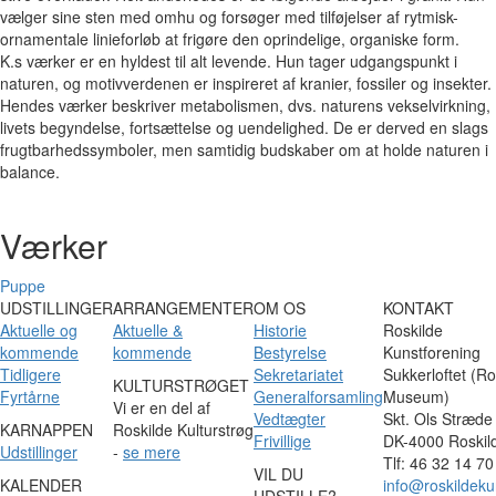
vælger sine sten med omhu og forsøger med tilføjelser af rytmisk-
ornamentale linieforløb at frigøre den oprindelige, organiske form.
K.s værker er en hyldest til alt levende. Hun tager udgangspunkt i
naturen, og motivverdenen er inspireret af kranier, fossiler og insekter.
Hendes værker beskriver metabolismen, dvs. naturens vekselvirkning,
livets begyndelse, fortsættelse og uendelighed. De er derved en slags
frugtbarhedssymboler, men samtidig budskaber om at holde naturen i
balance.
Værker
Puppe
UDSTILLINGER
ARRANGEMENTER
OM OS
KONTAKT
Aktuelle og
Aktuelle &
Historie
Roskilde
kommende
kommende
Bestyrelse
Kunstforening
Tidligere
Sekretariatet
Sukkerloftet (Ro
KULTURSTRØGET
Fyrtårne
Generalforsamling
Museum)
Vi er en del af
Vedtægter
Skt. Ols Stræde
KARNAPPEN
Roskilde Kulturstrøg
Frivillige
DK-4000 Roskil
Udstillinger
-
se mere
Tlf: 46 32 14 70
VIL DU
KALENDER
info@roskildeku
UDSTILLE?