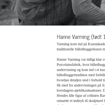
Hanne Varming (født 
Varming kom ind på Kunstakadem
traditionelle billedhuggerkunst
Hanne Varming var tidligt klar ov
Porcelainsfabrik, hvor billedhu
undervisning og kom ind i et kun
billedhuggertradition med forbi
hvordan detaljen stod i forhold 
fik med fra undervisningen på Aka
hverdagens øjeblikssituationer.
Hendes lille figur af cellisten 
omsætte et indtryk til skulpturel