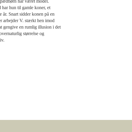
 spædbørn har været model.
 har hun til gamle koner, et
 år. Snart sidder konen på en
er arbejder V. stærkt hen imod
 gengive en rumlig illusion i det
overnaturlig størrelse og
iv.