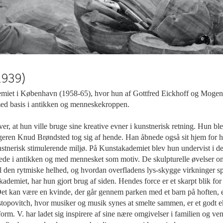
1939)
iet i København (1958-65), hvor hun af Gottfred Eickhoff og Mogens
 med basis i antikken og menneskekroppen.
er, at hun ville bruge sine kreative evner i kunstnerisk retning. Hun bl
ggeren Knud Brøndsted tog sig af hende. Han åbnede også sit hjem for h
stnerisk stimulerende miljø. På Kunstakademiet blev hun undervist i den
llede i antikken og med mennesket som motiv. De skulpturelle øvelser 
til den rytmiske helhed, og hvordan overfladens lys-skygge virkninger 
demiet, har hun gjort brug af siden. Hendes force er et skarpt blik for 
 Det kan være en kvinde, der går gennem parken med et barn på hoften, 
Rastopovitch, hvor musiker og musik synes at smelte sammen, er et godt e
 form. V. har ladet sig inspirere af sine nære omgivelser i familien og ve