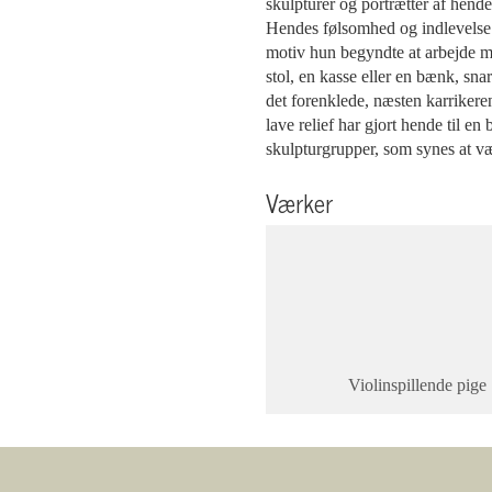
skulpturer og portrætter af hen
Hendes følsomhed og indlevelse i 
motiv hun begyndte at arbejde m
stol, en kasse eller en bænk, sn
det forenklede, næsten karrikere
lave relief har gjort hende til en
skulpturgrupper, som synes at vær
Værker
Violinspillende pige