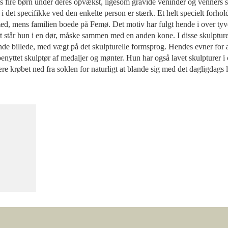
des fire børn under deres opvækst, ligesom gravide veninder og venners
det specifikke ved den enkelte person er stærk. Et helt specielt forhold
ed, mens familien boede på Femø. Det motiv har fulgt hende i over tyve
art står hun i en dør, måske sammen med en anden kone. I disse skulptur
nde billede, med vægt på det skulpturelle formsprog. Hendes evner for at
 benyttet skulptør af medaljer og mønter. Hun har også lavet skulpturer i 
e krøbet ned fra soklen for naturligt at blande sig med det dagligdags l