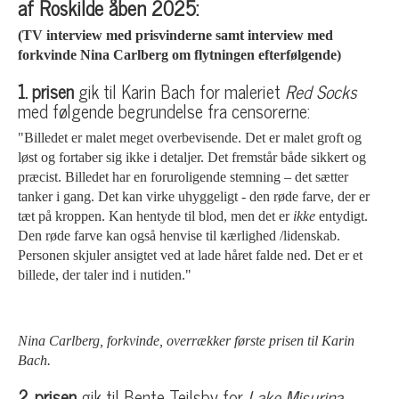
af Roskilde åben 2025:
(TV interview med prisvinderne samt interview med
forkvinde Nina Carlberg om flytningen efterfølgende)
1. prisen
gik til Karin Bach for maleriet
Red Socks
med følgende begrundelse fra censorerne:
"Billedet er malet meget overbevisende. Det er malet groft og
løst og fortaber sig ikke i detaljer. Det fremstår både sikkert og
præcist. Billedet har en foruroligende stemning – det sætter
tanker i gang. Det kan virke uhyggeligt - den røde farve, der er
tæt på kroppen. Kan hentyde til blod, men det er
ikke
entydigt.
Den røde farve kan også henvise til kærlighed /lidenskab.
Personen skjuler ansigtet ved at lade håret falde ned. Det er et
billede, der taler ind i nutiden."
Nina Carlberg, forkvinde, overrækker første prisen til Karin
Bach.
2. prisen
gik til Bente Teilsby
for
Lake Misurina,