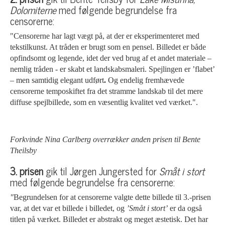
Dolomiterne
med følgende begrundelse fra
censorerne:
"Censorerne har lagt vægt på, at der er eksperimenteret med
tekstilkunst. At tråden er brugt som en pensel. Billedet er både
opfindsomt og legende, idet der ved brug af et andet materiale –
nemlig tråden - er skabt et landskabsmaleri. Spejlingen er ’flabet’
– men samtidig elegant udført
.
Og endelig fremhævede
censorerne temposkiftet fra det stramme landskab til det mere
diffuse spejlbillede, som en væsentlig kvalitet ved værket.".
Forkvinde Nina Carlberg overrækker anden prisen til Bente
Theilsby
3. prisen
gik til Jørgen Jungersted for
Småt i stort
med følgende begrundelse fra censorerne:
"
Begrundelsen for at censorerne valgte dette billede til 3.-prisen
var, at det var et billede i billedet, og
’Småt i stort’
er da også
titlen på værket. Billedet er abstrakt og meget æstetisk. Det har