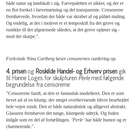
både natur og landskab i sig. Farvepaletten er sikker, og der er
en flot forskel i farvemætning og det transparente. Censorerne
fremhævede, hvordan der både var skrabet af og påført maling.
Og endelig, at der i motivet er et temposkift fra det grove og
rustikke til det afgrænsede således, at det grove opløser sig -
mod det skarpe.".
Forkvinde Nina Carlberg læser censorernes vurdering op.
4. prisen
og
Roskilde Handel- og Erhverv prisen
gik
til Hanne Loges for skulpturen
Perle
med følgende
begrundelse fra censorerne:
"Censorerne fandt, at den er fantastisk modelleret. Den er som
hevet ud af en klump, der meget overbevisende bliver bearbejdet
hele vejen rundt. Den er både naturalistisk og alligevel abstrakt.
Glasuren fremhæver det tunge, klumpede udtryk. Og foden
indgår som en del af fortællingen.
’Perle’
har både humor og er
charmerende.".