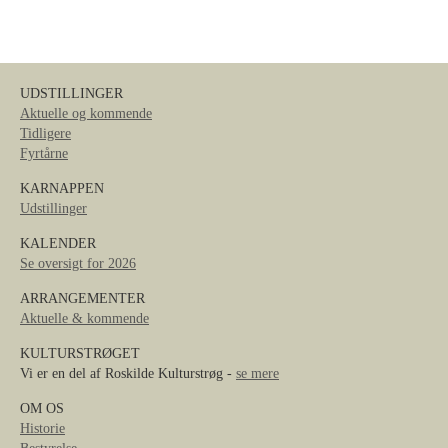
UDSTILLINGER
Aktuelle og kommende
Tidligere
Fyrtårne
KARNAPPEN
Udstillinger
KALENDER
Se oversigt for 2026
ARRANGEMENTER
Aktuelle & kommende
KULTURSTRØGET
Vi er en del af Roskilde Kulturstrøg -
se mere
OM OS
Historie