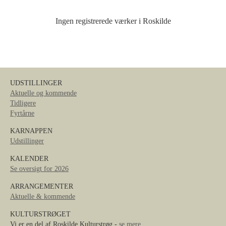
Ingen registrerede værker i Roskilde
UDSTILLINGER
Aktuelle og kommende
Tidligere
Fyrtårne
KARNAPPEN
Udstillinger
KALENDER
Se oversigt for 2026
ARRANGEMENTER
Aktuelle & kommende
KULTURSTRØGET
Vi er en del af Roskilde Kulturstrøg -
se mere