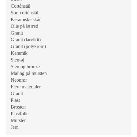
Corténstål
Sort corténstål
Keramiske skår
Olie på lærred
Granit
Granit (larvikit)
Granit (polykrom)
Keramik
Stentøj
Sten og bronze
Maling på mursten
Neonrør
Flere materialer
Granit
Plast
Brosten
Plastfolie
Mursten
Jern