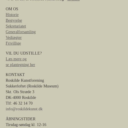
OM OS
Historie
Bestyrelse
Sekretariatet
Generalforsamling
Vedtægter
Frivillige
VIL DU UDSTILLE?
Læs mere og
se plantegning her
KONTAKT
Roskilde Kunstforening
Sukkerloftet (Roskilde Museum)
Skt. Ols Stræde 3
DK-4000 Roskilde
Tlf: 46 32 14 70
info@roskildekunst.dk
ÅBNINGSTIDER
Tirsdag-søndag kl. 12-16