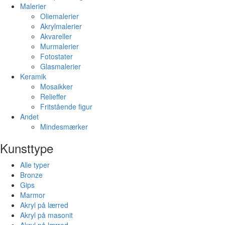
Malerier
Oliemalerier
Akrylmalerier
Akvareller
Murmalerier
Fotostater
Glasmalerier
Keramik
Mosaikker
Relieffer
Fritstående figur
Andet
Mindesmærker
Kunsttype
Alle typer
Bronze
Gips
Marmor
Akryl på lærred
Akryl på masonit
Akryl på lærred