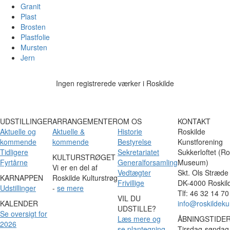
Granit
Plast
Brosten
Plastfolie
Mursten
Jern
Ingen registrerede værker i Roskilde
UDSTILLINGER
ARRANGEMENTER
OM OS
KONTAKT
Aktuelle og
Aktuelle &
Historie
Roskilde
kommende
kommende
Bestyrelse
Kunstforening
Tidligere
Sekretariatet
Sukkerloftet (Ro
KULTURSTRØGET
Fyrtårne
Generalforsamling
Museum)
Vi er en del af
Vedtægter
Skt. Ols Stræde
KARNAPPEN
Roskilde Kulturstrøg
Frivillige
DK-4000 Roskil
Udstillinger
-
se mere
Tlf: 46 32 14 70
VIL DU
KALENDER
info@roskildeku
UDSTILLE?
Se oversigt for
Læs mere og
ÅBNINGSTIDE
2026
se plantegning
Tirsdag-søndag 