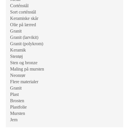
Corténstål
Sort corténstål
Keramiske skår
Olie på lærred
Granit
Granit (larvikit)
Granit (polykrom)
Keramik
Stentøj
Sten og bronze
Maling på mursten
Neonrør
Flere materialer
Granit
Plast
Brosten
Plastfolie
Mursten
Jern