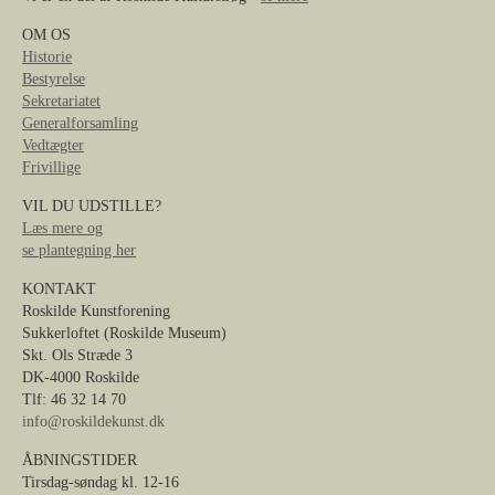
OM OS
Historie
Bestyrelse
Sekretariatet
Generalforsamling
Vedtægter
Frivillige
VIL DU UDSTILLE?
Læs mere og
se plantegning her
KONTAKT
Roskilde Kunstforening
Sukkerloftet (Roskilde Museum)
Skt. Ols Stræde 3
DK-4000 Roskilde
Tlf: 46 32 14 70
info@roskildekunst.dk
ÅBNINGSTIDER
Tirsdag-søndag kl. 12-16