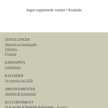
Ingen registrerede værker i Roskilde
UDSTILLINGER
Aktuelle og kommende
Tidligere
Fyrtårne
KARNAPPEN
Udstillinger
KALENDER
Se oversigt for 2026
ARRANGEMENTER
Aktuelle & kommende
KULTURSTRØGET
Vi er en del af Roskilde Kulturstrøg -
se mere