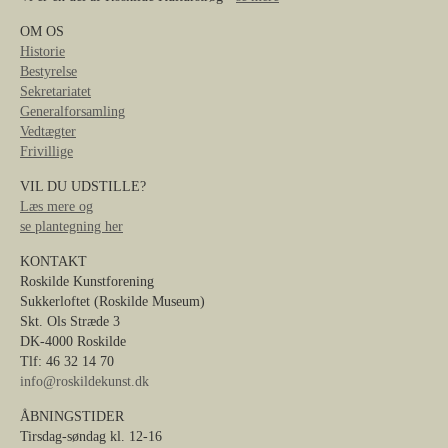
OM OS
Historie
Bestyrelse
Sekretariatet
Generalforsamling
Vedtægter
Frivillige
VIL DU UDSTILLE?
Læs mere og
se plantegning her
KONTAKT
Roskilde Kunstforening
Sukkerloftet (Roskilde Museum)
Skt. Ols Stræde 3
DK-4000 Roskilde
Tlf: 46 32 14 70
info@roskildekunst.dk
ÅBNINGSTIDER
Tirsdag-søndag kl. 12-16