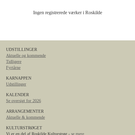
Ingen registrerede værker i Roskilde
UDSTILLINGER
Aktuelle og kommende
Tidligere
Fyrtårne
KARNAPPEN
Udstillinger
KALENDER
Se oversigt for 2026
ARRANGEMENTER
Aktuelle & kommende
KULTURSTRØGET
Vi er en del af Roskilde Kulturstrøg -
se mere