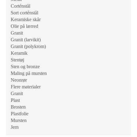
Corténstål
Sort corténstål
Keramiske skår
Olie på lærred
Granit
Granit (larvikit)
Granit (polykrom)
Keramik
Stentøj
Sten og bronze
Maling på mursten
Neonrør
Flere materialer
Granit
Plast
Brosten
Plastfolie
Mursten
Jern