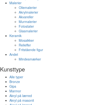
Malerier
Oliemalerier
Akrylmalerier
Akvareller
Murmalerier
Fotostater
Glasmalerier
Keramik
Mosaikker
Relieffer
Fritstående figur
Andet
Mindesmærker
Kunsttype
Alle typer
Bronze
Gips
Marmor
Akryl på lærred
Akryl på masonit
Akryl på lærred