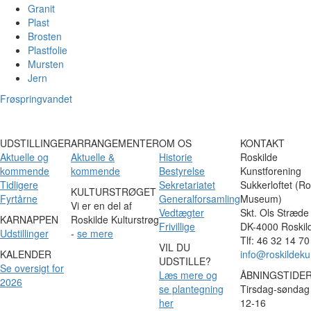
Granit
Plast
Brosten
Plastfolie
Mursten
Jern
Frøspringvandet
UDSTILLINGER
ARRANGEMENTER
OM OS
KONTAKT
Aktuelle og
Aktuelle &
Historie
Roskilde
kommende
kommende
Bestyrelse
Kunstforening
Tidligere
Sekretariatet
Sukkerloftet (Ro
KULTURSTRØGET
Fyrtårne
Generalforsamling
Museum)
Vi er en del af
Vedtægter
Skt. Ols Stræde
KARNAPPEN
Roskilde Kulturstrøg
Frivillige
DK-4000 Roskil
Udstillinger
-
se mere
Tlf: 46 32 14 70
VIL DU
KALENDER
info@roskildeku
UDSTILLE?
Se oversigt for
Læs mere og
ÅBNINGSTIDE
2026
se plantegning
Tirsdag-søndag 
her
12-16