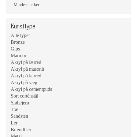
Mindesmærker
Kunsttype
Alle typer
Bronze
Gips
Marmor
Akryl på lærred
Akryl på masonit
Akryl på lærred
Akryl på væg
Akryl på cementpuds
Sort corténstål
Støbejern
Træ
Sandsten
Ler
Brændt ler
Metal