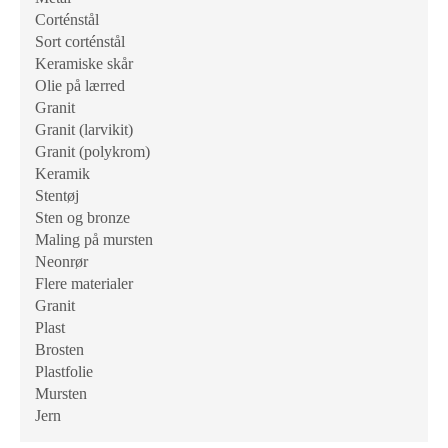
Corténstål
Sort corténstål
Keramiske skår
Olie på lærred
Granit
Granit (larvikit)
Granit (polykrom)
Keramik
Stentøj
Sten og bronze
Maling på mursten
Neonrør
Flere materialer
Granit
Plast
Brosten
Plastfolie
Mursten
Jern