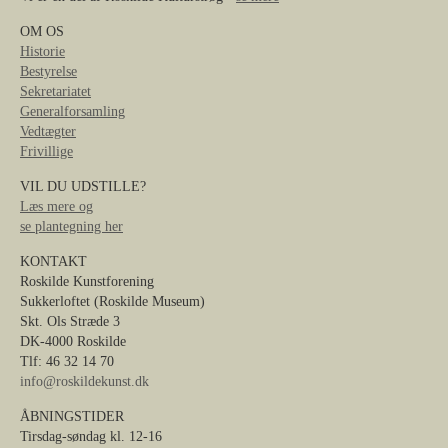
OM OS
Historie
Bestyrelse
Sekretariatet
Generalforsamling
Vedtægter
Frivillige
VIL DU UDSTILLE?
Læs mere og
se plantegning her
KONTAKT
Roskilde Kunstforening
Sukkerloftet (Roskilde Museum)
Skt. Ols Stræde 3
DK-4000 Roskilde
Tlf: 46 32 14 70
info@roskildekunst.dk
ÅBNINGSTIDER
Tirsdag-søndag kl. 12-16