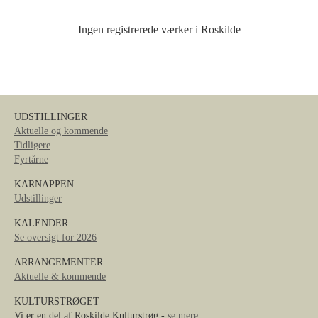
Ingen registrerede værker i Roskilde
UDSTILLINGER
Aktuelle og kommende
Tidligere
Fyrtårne
KARNAPPEN
Udstillinger
KALENDER
Se oversigt for 2026
ARRANGEMENTER
Aktuelle & kommende
KULTURSTRØGET
Vi er en del af Roskilde Kulturstrøg -
se mere