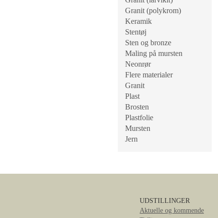
Granit (polykrom)
Keramik
Stentøj
Sten og bronze
Maling på mursten
Neonrør
Flere materialer
Granit
Plast
Brosten
Plastfolie
Mursten
Jern
UDSTILLINGER
Aktuelle og kommende