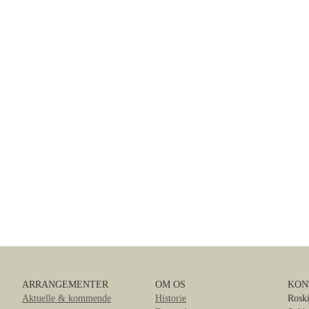
ARRANGEMENTER
OM OS
KON
Aktuelle & kommende
Historie
Roski