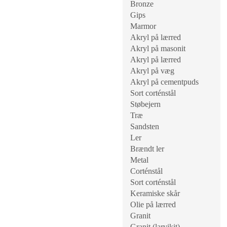
Bronze
Gips
Marmor
Akryl på lærred
Akryl på masonit
Akryl på lærred
Akryl på væg
Akryl på cementpuds
Sort corténstål
Støbejern
Træ
Sandsten
Ler
Brændt ler
Metal
Corténstål
Sort corténstål
Keramiske skår
Olie på lærred
Granit
Granit (larvikit)