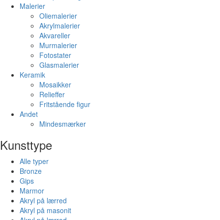
Malerier
Oliemalerier
Akrylmalerier
Akvareller
Murmalerier
Fotostater
Glasmalerier
Keramik
Mosaikker
Relieffer
Fritstående figur
Andet
Mindesmærker
Kunsttype
Alle typer
Bronze
Gips
Marmor
Akryl på lærred
Akryl på masonit
Akryl på lærred