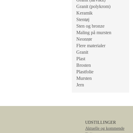
Granit (polykrom)
Keramik
Stentøj
Sten og bronze
Maling på mursten
Neonrør
Flere materialer
Granit
Plast
Brosten
Plastfolie
Mursten
Jern
UDSTILLINGER
Aktuelle og kommende