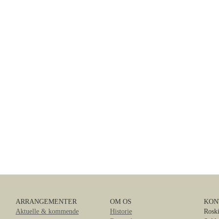
ARRANGEMENTER
OM OS
KON
Aktuelle & kommende
Historie
Roski