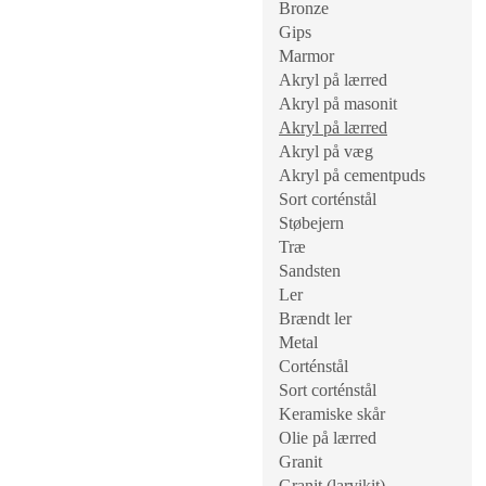
Bronze
Gips
Marmor
Akryl på lærred
Akryl på masonit
Akryl på lærred
Akryl på væg
Akryl på cementpuds
Sort corténstål
Støbejern
Træ
Sandsten
Ler
Brændt ler
Metal
Corténstål
Sort corténstål
Keramiske skår
Olie på lærred
Granit
Granit (larvikit)