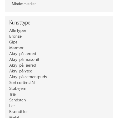
Mindesmærker
Kunsttype
Alle typer
Bronze
Gips
Marmor
Akryl på lærred
Akryl på masonit
Akryl på lærred
Akryl på væg
Akryl på cementpuds
Sort corténstål
Støbejern
Træ
Sandsten
Ler
Brændt ler
Metal