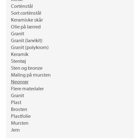
Corténstål
Sort corténstål
Keramiske skår
Olie på lærred
Granit
Granit (larvikit)
Granit (polykrom)
Keramik
Stentøj
Sten og bronze
Maling på mursten
Neonrør
Flere materialer
Granit
Plast
Brosten
Plastfolie
Mursten
Jern