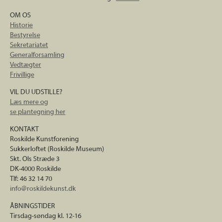
OM OS
Historie
Bestyrelse
Sekretariatet
Generalforsamling
Vedtægter
Frivillige
VIL DU UDSTILLE?
Læs mere og
se plantegning her
KONTAKT
Roskilde Kunstforening
Sukkerloftet (Roskilde Museum)
Skt. Ols Stræde 3
DK-4000 Roskilde
Tlf: 46 32 14 70
info@roskildekunst.dk
ÅBNINGSTIDER
Tirsdag-søndag kl. 12-16