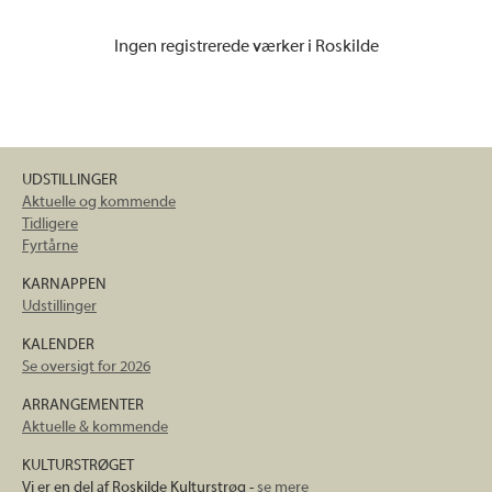
Ingen registrerede værker i Roskilde
UDSTILLINGER
Aktuelle og kommende
Tidligere
Fyrtårne
KARNAPPEN
Udstillinger
KALENDER
Se oversigt for 2026
ARRANGEMENTER
Aktuelle & kommende
KULTURSTRØGET
Vi er en del af Roskilde Kulturstrøg -
se mere