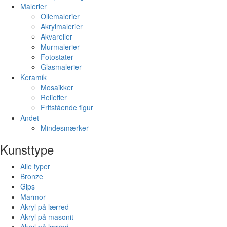
Malerier
Oliemalerier
Akrylmalerier
Akvareller
Murmalerier
Fotostater
Glasmalerier
Keramik
Mosaikker
Relieffer
Fritstående figur
Andet
Mindesmærker
Kunsttype
Alle typer
Bronze
Gips
Marmor
Akryl på lærred
Akryl på masonit
Akryl på lærred