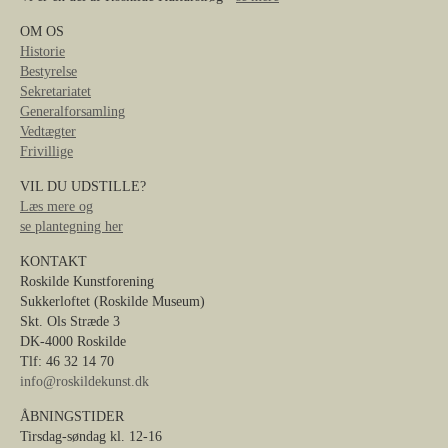
OM OS
Historie
Bestyrelse
Sekretariatet
Generalforsamling
Vedtægter
Frivillige
VIL DU UDSTILLE?
Læs mere og
se plantegning her
KONTAKT
Roskilde Kunstforening
Sukkerloftet (Roskilde Museum)
Skt. Ols Stræde 3
DK-4000 Roskilde
Tlf: 46 32 14 70
info@roskildekunst.dk
ÅBNINGSTIDER
Tirsdag-søndag kl. 12-16