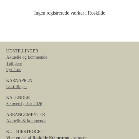
Ingen registrerede værker i Roskilde
UDSTILLINGER
Aktuelle og kommende
Tidligere
Fyrtårne
KARNAPPEN
Udstillinger
KALENDER
Se oversigt for 2026
ARRANGEMENTER
Aktuelle & kommende
KULTURSTRØGET
Vi er en del af Roskilde Kulturstrøg -
se mere