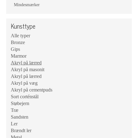
Mindesmærker
Kunsttype
Alle typer
Bronze
Gips
Marmor
Akryl på lærred
Akryl på masonit
Akryl på lærred
Akryl på væg
Akryl på cementpuds
Sort corténstål
Støbejern
Træ
Sandsten
Ler
Brændt ler
Metal