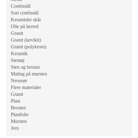
Corténstål
Sort corténstål
Keramiske skår
Olie på lærred
Granit
Granit (larvikit)
Granit (polykrom)
Keramik
Stentøj
Sten og bronze
Maling på mursten
Neonrør
Flere materialer
Granit
Plast
Brosten
Plastfolie
Mursten
Jern