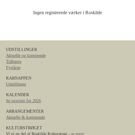
Ingen registrerede værker i Roskilde
UDSTILLINGER
Aktuelle og kommende
Tidligere
Fyrtårne
KARNAPPEN
Udstillinger
KALENDER
Se oversigt for 2026
ARRANGEMENTER
Aktuelle & kommende
KULTURSTRØGET
Vi er en del af Roskilde Kulturstrøg -
se mere