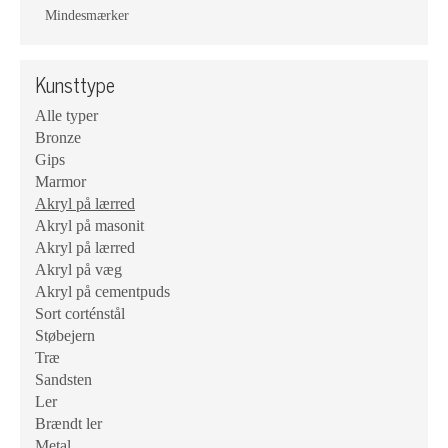
Mindesmærker
Kunsttype
Alle typer
Bronze
Gips
Marmor
Akryl på lærred
Akryl på masonit
Akryl på lærred
Akryl på væg
Akryl på cementpuds
Sort corténstål
Støbejern
Træ
Sandsten
Ler
Brændt ler
Metal