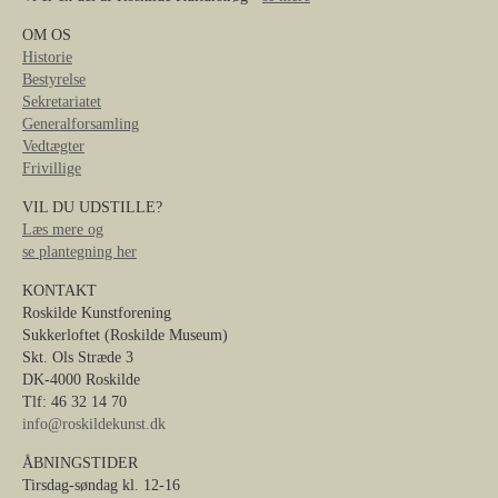
OM OS
Historie
Bestyrelse
Sekretariatet
Generalforsamling
Vedtægter
Frivillige
VIL DU UDSTILLE?
Læs mere og
se plantegning her
KONTAKT
Roskilde Kunstforening
Sukkerloftet (Roskilde Museum)
Skt. Ols Stræde 3
DK-4000 Roskilde
Tlf: 46 32 14 70
info@roskildekunst.dk
ÅBNINGSTIDER
Tirsdag-søndag kl. 12-16