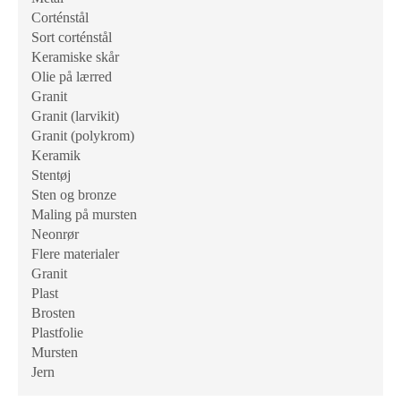
Corténstål
Sort corténstål
Keramiske skår
Olie på lærred
Granit
Granit (larvikit)
Granit (polykrom)
Keramik
Stentøj
Sten og bronze
Maling på mursten
Neonrør
Flere materialer
Granit
Plast
Brosten
Plastfolie
Mursten
Jern