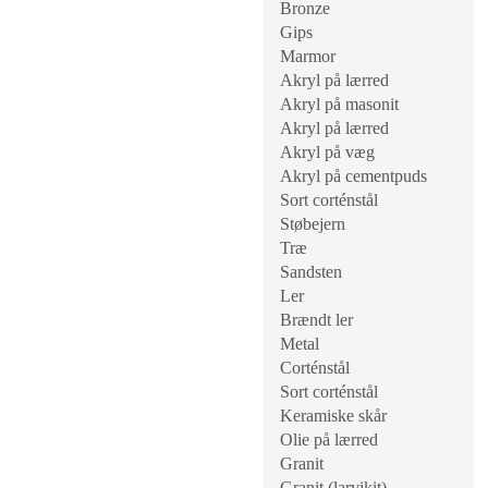
Bronze
Gips
Marmor
Akryl på lærred
Akryl på masonit
Akryl på lærred
Akryl på væg
Akryl på cementpuds
Sort corténstål
Støbejern
Træ
Sandsten
Ler
Brændt ler
Metal
Corténstål
Sort corténstål
Keramiske skår
Olie på lærred
Granit
Granit (larvikit)