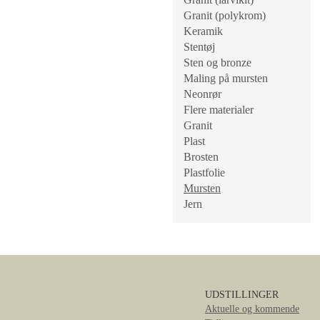
Granit (polykrom)
Keramik
Stentøj
Sten og bronze
Maling på mursten
Neonrør
Flere materialer
Granit
Plast
Brosten
Plastfolie
Mursten
Jern
UDSTILLINGER
Aktuelle og kommende