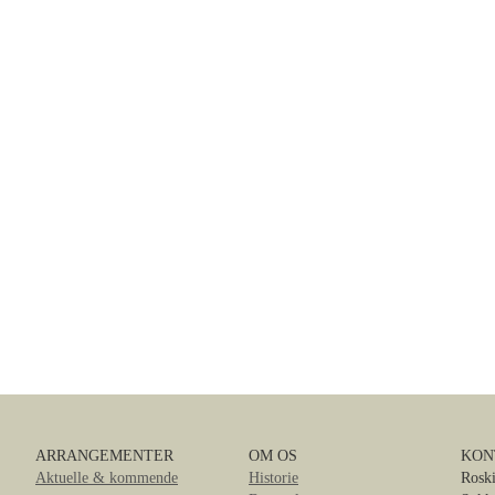
ARRANGEMENTER
OM OS
KON
Aktuelle & kommende
Historie
Roski