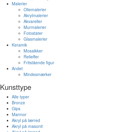
Malerier
Oliemalerier
Akrylmalerier
Akvareller
Murmalerier
Fotostater
Glasmalerier
Keramik
Mosaikker
Relieffer
Fritstående figur
Andet
Mindesmærker
Kunsttype
Alle typer
Bronze
Gips
Marmor
Akryl på lærred
Akryl på masonit
Akryl på lærred