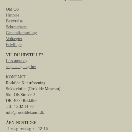
OM OS
Historie
Bestyrelse
Sekretariatet
Generalforsamling
Vedtægter
Frivillige
VIL DU UDSTILLE?
Læs mere og
se plantegning her
KONTAKT
Roskilde Kunstforening
Sukkerloftet (Roskilde Museum)
Skt. Ols Stræde 3
DK-4000 Roskilde
Tlf: 46 32 14 70
info@roskildekunst.dk
ÅBNINGSTIDER
Tirsdag-søndag kl. 12-16