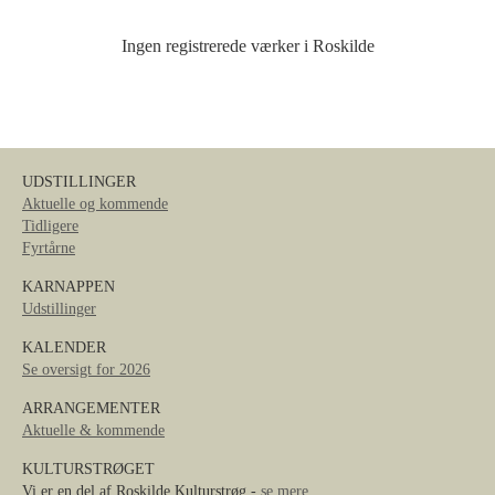
Ingen registrerede værker i Roskilde
UDSTILLINGER
Aktuelle og kommende
Tidligere
Fyrtårne
KARNAPPEN
Udstillinger
KALENDER
Se oversigt for 2026
ARRANGEMENTER
Aktuelle & kommende
KULTURSTRØGET
Vi er en del af Roskilde Kulturstrøg -
se mere