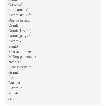
Corténstål
Sort corténstål
Keramiske skår
Olie på lærred
Granit
Granit (larvikit)
Granit (polykrom)
Keramik
Stentøj
Sten og bronze
Maling på mursten
Neonrør
Flere materialer
Granit
Plast
Brosten
Plastfolie
Mursten
Jern