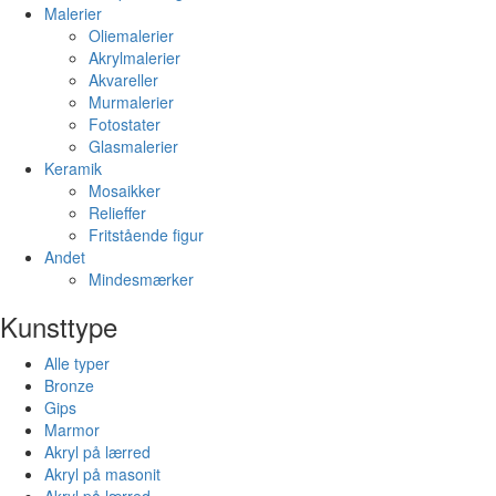
Malerier
Oliemalerier
Akrylmalerier
Akvareller
Murmalerier
Fotostater
Glasmalerier
Keramik
Mosaikker
Relieffer
Fritstående figur
Andet
Mindesmærker
Kunsttype
Alle typer
Bronze
Gips
Marmor
Akryl på lærred
Akryl på masonit
Akryl på lærred