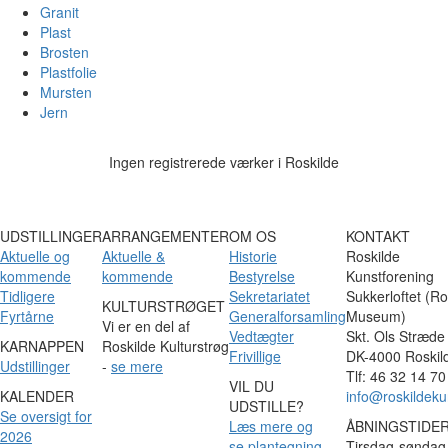
Granit
Plast
Brosten
Plastfolie
Mursten
Jern
Ingen registrerede værker i Roskilde
UDSTILLINGER
ARRANGEMENTER
OM OS
KONTAKT
Aktuelle og
Aktuelle &
Historie
Roskilde
kommende
kommende
Bestyrelse
Kunstforening
Tidligere
Sekretariatet
Sukkerloftet (Ro
KULTURSTRØGET
Fyrtårne
Generalforsamling
Museum)
Vi er en del af
Vedtægter
Skt. Ols Stræde
KARNAPPEN
Roskilde Kulturstrøg
Frivillige
DK-4000 Roskil
Udstillinger
-
se mere
Tlf: 46 32 14 70
VIL DU
KALENDER
info@roskildeku
UDSTILLE?
Se oversigt for
Læs mere og
ÅBNINGSTIDE
2026
se plantegning
Tirsdag-søndag 