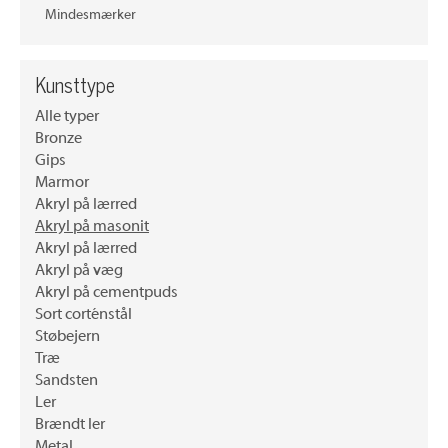
Mindesmærker
Kunsttype
Alle typer
Bronze
Gips
Marmor
Akryl på lærred
Akryl på masonit
Akryl på lærred
Akryl på væg
Akryl på cementpuds
Sort corténstål
Støbejern
Træ
Sandsten
Ler
Brændt ler
Metal