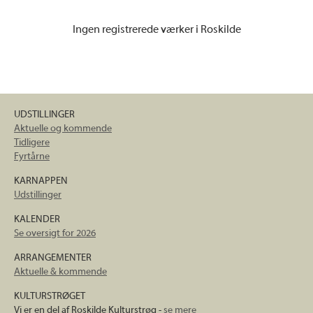
Ingen registrerede værker i Roskilde
UDSTILLINGER
Aktuelle og kommende
Tidligere
Fyrtårne
KARNAPPEN
Udstillinger
KALENDER
Se oversigt for 2026
ARRANGEMENTER
Aktuelle & kommende
KULTURSTRØGET
Vi er en del af Roskilde Kulturstrøg -
se mere