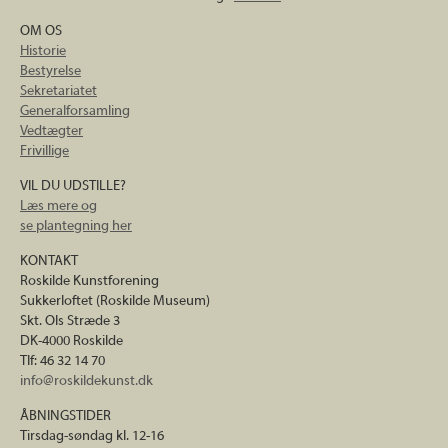
OM OS
Historie
Bestyrelse
Sekretariatet
Generalforsamling
Vedtægter
Frivillige
VIL DU UDSTILLE?
Læs mere og
se plantegning her
KONTAKT
Roskilde Kunstforening
Sukkerloftet (Roskilde Museum)
Skt. Ols Stræde 3
DK-4000 Roskilde
Tlf: 46 32 14 70
info@roskildekunst.dk
ÅBNINGSTIDER
Tirsdag-søndag kl. 12-16