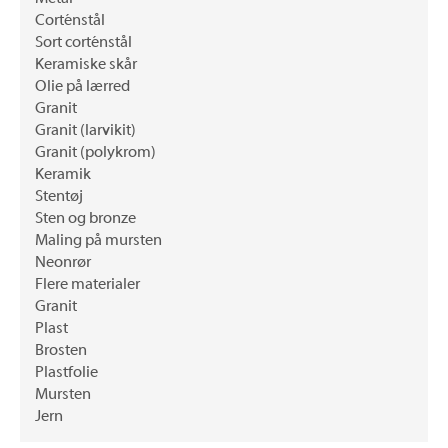
Corténstål
Sort corténstål
Keramiske skår
Olie på lærred
Granit
Granit (larvikit)
Granit (polykrom)
Keramik
Stentøj
Sten og bronze
Maling på mursten
Neonrør
Flere materialer
Granit
Plast
Brosten
Plastfolie
Mursten
Jern