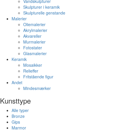
Vandskulpturer
Skulpturer i keramik
Skulpturelle genstande
Malerier
Oliemalerier
Akrylmalerier
Akvareller
Murmalerier
Fotostater
Glasmalerier
Keramik
Mosaikker
Relieffer
Fritstående figur
Andet
Mindesmærker
Kunsttype
Alle typer
Bronze
Gips
Marmor