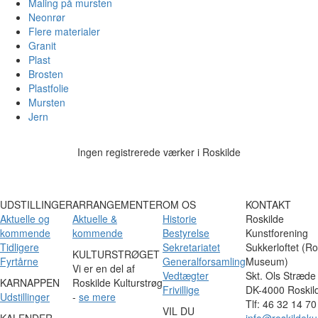
Maling på mursten
Neonrør
Flere materialer
Granit
Plast
Brosten
Plastfolie
Mursten
Jern
Ingen registrerede værker i Roskilde
UDSTILLINGER
ARRANGEMENTER
OM OS
KONTAKT
Aktuelle og
Aktuelle &
Historie
Roskilde
kommende
kommende
Bestyrelse
Kunstforening
Tidligere
Sekretariatet
Sukkerloftet (Ro
KULTURSTRØGET
Fyrtårne
Generalforsamling
Museum)
Vi er en del af
Vedtægter
Skt. Ols Stræde
KARNAPPEN
Roskilde Kulturstrøg
Frivillige
DK-4000 Roskil
Udstillinger
-
se mere
Tlf: 46 32 14 70
VIL DU