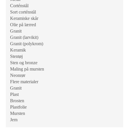
Corténstål
Sort corténstål
Keramiske skår
Olie på lærred
Granit
Granit (larvikit)
Granit (polykrom)
Keramik
Stentøj
Sten og bronze
Maling på mursten
Neonrør
Flere materialer
Granit
Plast
Brosten
Plastfolie
Mursten
Jern