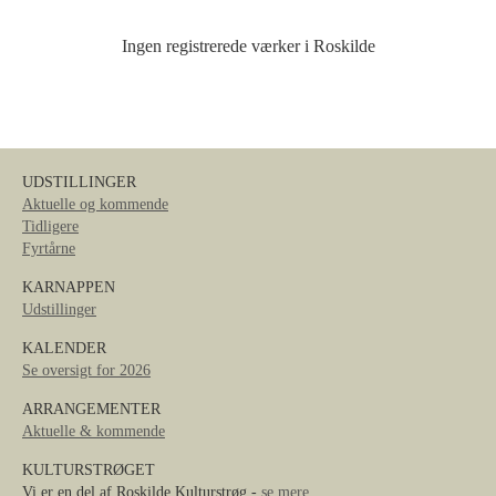
Ingen registrerede værker i Roskilde
UDSTILLINGER
Aktuelle og kommende
Tidligere
Fyrtårne
KARNAPPEN
Udstillinger
KALENDER
Se oversigt for 2026
ARRANGEMENTER
Aktuelle & kommende
KULTURSTRØGET
Vi er en del af Roskilde Kulturstrøg -
se mere