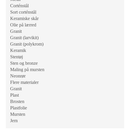
Corténstål
Sort corténstål
Keramiske skår
Olie på lærred
Granit
Granit (larvikit)
Granit (polykrom)
Keramik
Stentøj
Sten og bronze
Maling på mursten
Neonrør
Flere materialer
Granit
Plast
Brosten
Plastfolie
Mursten
Jern