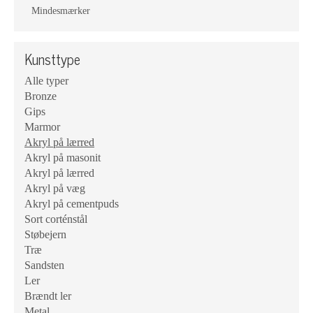
Mindesmærker
Kunsttype
Alle typer
Bronze
Gips
Marmor
Akryl på lærred
Akryl på masonit
Akryl på lærred
Akryl på væg
Akryl på cementpuds
Sort corténstål
Støbejern
Træ
Sandsten
Ler
Brændt ler
Metal