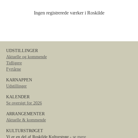
Ingen registrerede værker i Roskilde
UDSTILLINGER
Aktuelle og kommende
Tidligere
Fyrtårne
KARNAPPEN
Udstillinger
KALENDER
Se oversigt for 2026
ARRANGEMENTER
Aktuelle & kommende
KULTURSTRØGET
Vi er en del af Roskilde Kulturstrøg -
se mere