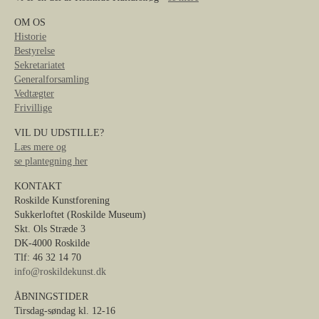
OM OS
Historie
Bestyrelse
Sekretariatet
Generalforsamling
Vedtægter
Frivillige
VIL DU UDSTILLE?
Læs mere og
se plantegning her
KONTAKT
Roskilde Kunstforening
Sukkerloftet (Roskilde Museum)
Skt. Ols Stræde 3
DK-4000 Roskilde
Tlf: 46 32 14 70
info@roskildekunst.dk
ÅBNINGSTIDER
Tirsdag-søndag kl. 12-16