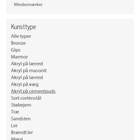
Mindesmærker
Kunsttype
Alle typer
Bronze
Gips
Marmor
Akryl på lærred
Akryl på masonit
Akryl på lærred
Akryl på væg
Akryl på cementpuds
Sort corténstål
Støbejern
Træ
Sandsten
Ler
Brændt ler
Metal