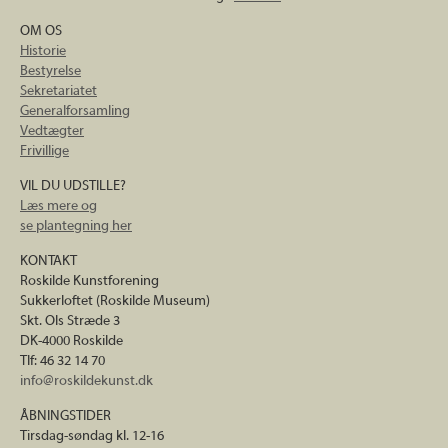
OM OS
Historie
Bestyrelse
Sekretariatet
Generalforsamling
Vedtægter
Frivillige
VIL DU UDSTILLE?
Læs mere og
se plantegning her
KONTAKT
Roskilde Kunstforening
Sukkerloftet (Roskilde Museum)
Skt. Ols Stræde 3
DK-4000 Roskilde
Tlf: 46 32 14 70
info@roskildekunst.dk
ÅBNINGSTIDER
Tirsdag-søndag kl. 12-16