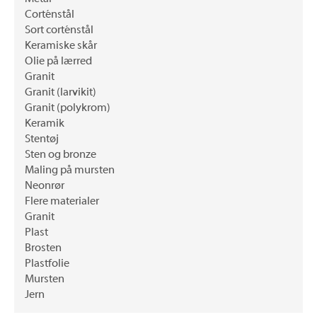
Corténstål
Sort corténstål
Keramiske skår
Olie på lærred
Granit
Granit (larvikit)
Granit (polykrom)
Keramik
Stentøj
Sten og bronze
Maling på mursten
Neonrør
Flere materialer
Granit
Plast
Brosten
Plastfolie
Mursten
Jern