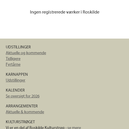
Ingen registrerede værker i Roskilde
UDSTILLINGER
Aktuelle og kommende
Tidligere
Fyrtårne
KARNAPPEN
Udstillinger
KALENDER
Se oversigt for 2026
ARRANGEMENTER
Aktuelle & kommende
KULTURSTRØGET
Vi er en del af Roskilde Kulturstrøg -
se mere