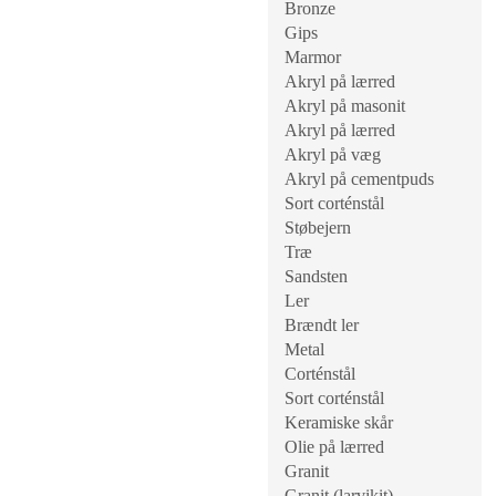
Bronze
Gips
Marmor
Akryl på lærred
Akryl på masonit
Akryl på lærred
Akryl på væg
Akryl på cementpuds
Sort corténstål
Støbejern
Træ
Sandsten
Ler
Brændt ler
Metal
Corténstål
Sort corténstål
Keramiske skår
Olie på lærred
Granit
Granit (larvikit)