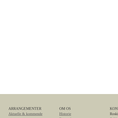
ARRANGEMENTER
OM OS
KON
Aktuelle & kommende
Historie
Roski