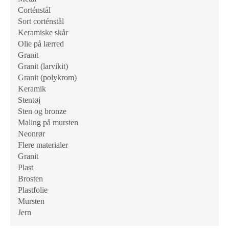
Corténstål
Sort corténstål
Keramiske skår
Olie på lærred
Granit
Granit (larvikit)
Granit (polykrom)
Keramik
Stentøj
Sten og bronze
Maling på mursten
Neonrør
Flere materialer
Granit
Plast
Brosten
Plastfolie
Mursten
Jern