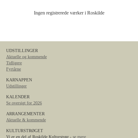
Ingen registrerede værker i Roskilde
UDSTILLINGER
Aktuelle og kommende
Tidligere
Fyrtårne
KARNAPPEN
Udstillinger
KALENDER
Se oversigt for 2026
ARRANGEMENTER
Aktuelle & kommende
KULTURSTRØGET
Vi er en del af Roskilde Kulturstrøg -
se mere