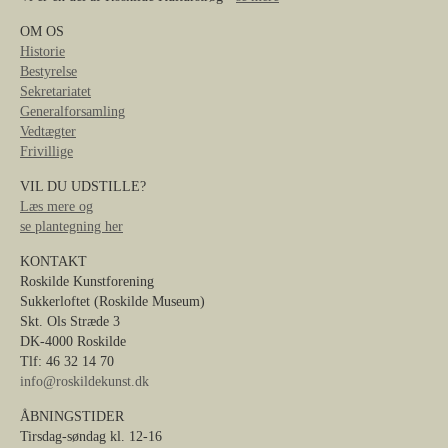
OM OS
Historie
Bestyrelse
Sekretariatet
Generalforsamling
Vedtægter
Frivillige
VIL DU UDSTILLE?
Læs mere og
se plantegning her
KONTAKT
Roskilde Kunstforening
Sukkerloftet (Roskilde Museum)
Skt. Ols Stræde 3
DK-4000 Roskilde
Tlf: 46 32 14 70
info@roskildekunst.dk
ÅBNINGSTIDER
Tirsdag-søndag kl. 12-16